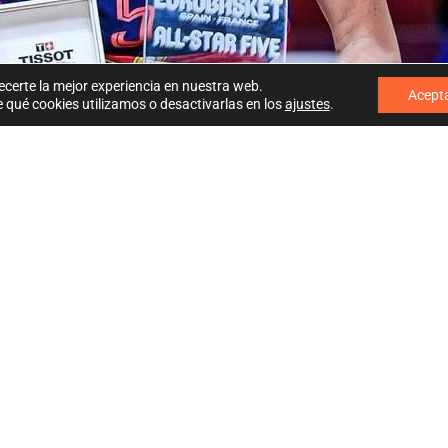
ecerte la mejor experiencia en nuestra web.
Acept
qué cookies utilizamos o desactivarlas en los
ajustes
.