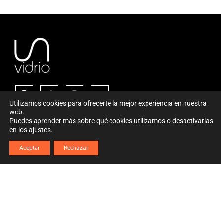
Utilizamos cookies para ofrecerte la mejor experiencia en nuestra
web.
Puedes aprender más sobre qué cookies utilizamos o desactivarlas
en los
ajustes
.
CONDICIONES LEGALES
Aviso Legal
Aceptar
Rechazar
Política de Privacidad
Cookies
CONTÁCTENOS
Calle Pepita 28 bajo, Valencia